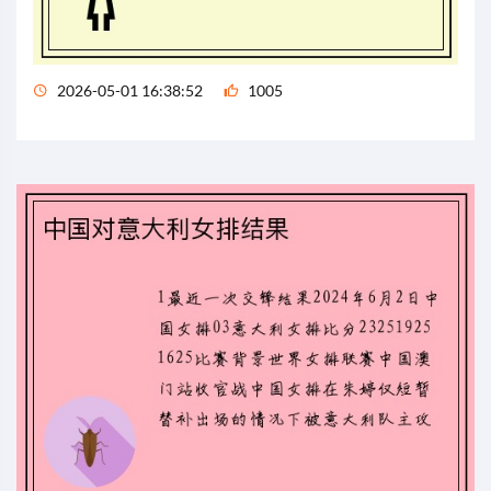
2026-05-01 16:38:52
1005