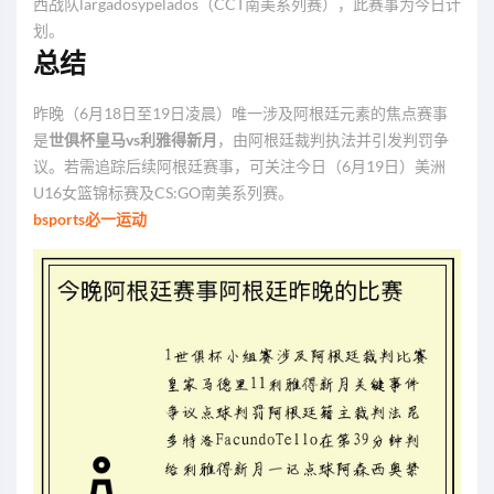
西战队largadosypelados（CCT南美系列赛），此赛事为今日计
划。
总结
昨晚（6月18日至19日凌晨）唯一涉及阿根廷元素的焦点赛事
是
世俱杯皇马vs利雅得新月
，由阿根廷裁判执法并引发判罚争
议。若需追踪后续阿根廷赛事，可关注今日（6月19日）美洲
U16女篮锦标赛及CS:GO南美系列赛。
bsports必一运动