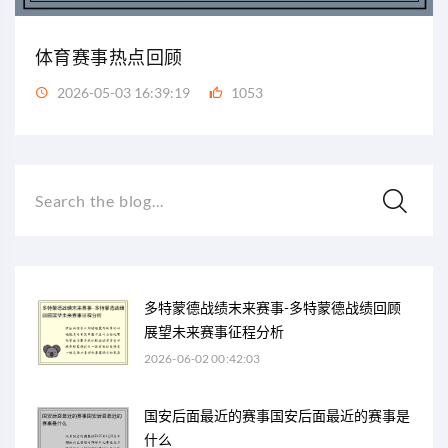
体育赛事热点回顾
2026-05-03 16:39:19
1053
Search the blog...
多特蒙德战绩末来赛事-多特蒙德战绩回顾
展望未来赛事征程分析
2026-06-02 00:42:03
国安后面最近的赛事国安后面最近的赛事是
什么