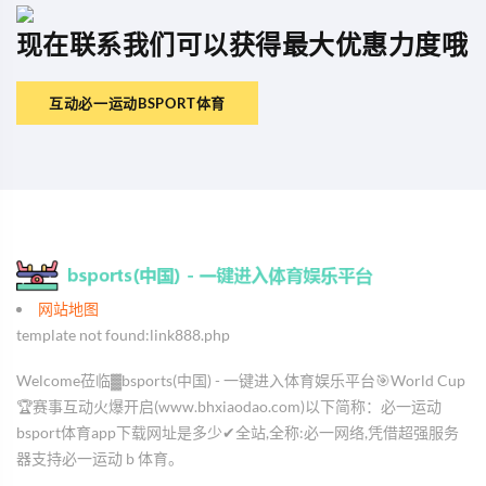
现在联系我们可以获得最大优惠力度哦
互动必一运动BSPORT体育
网站地图
template not found:link888.php
Welcome莅临▓bsports(中国) - 一键进入体育娱乐平台🎯World Cup
🏆赛事互动火爆开启(www.bhxiaodao.com)以下简称：必一运动
bsport体育app下载网址是多少✔全站,全称:必一网络,凭借超强服务
器支持必一运动 b 体育。