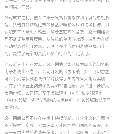
意的娱乐产品。
公司成立之初，便专注于研发富有挑战性和深度的单机游
戏，凭借其对游戏细节的精益求精和深厚的技术积淀，迅
速积累了大量忠实粉丝。随着互联网的普及，
必一网络
公
司不断调整发展策略，从传统的单机游戏逐步转型为在线
互动型游戏的开发商，开创了多个成功的游戏品牌和系
列，赢得了玩家的高度评价和行业的广泛认可。
经过近三十年的发展，
必一网络
公司已成为国内外知名的
电子游戏企业之一。公司开发的《极限战士》、《幻想之
境》系列等多款游戏作品均获得了国内外各大游戏奖项，
并在多个平台上创造了优异的销售成绩。为了进一步扩大
市场份额，公司还进军了虚拟现实（VR）和增强现实
（AR）领域，凭借前瞻性的技术创新，在该领域取得了显
著突破。
必一网络
公司不仅在技术上持续创新，在企业文化方面也
不断探索与实践。公司注重人才的培养和团队的建设，拥
有一支由优秀的游戏开发者、设计师、程序员、艺术家等